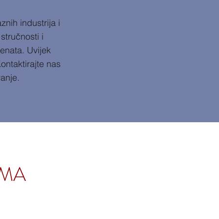
znih industrija i
stručnosti i
jenata. Uvijek
Kontaktirajte nas
anje.
AMA