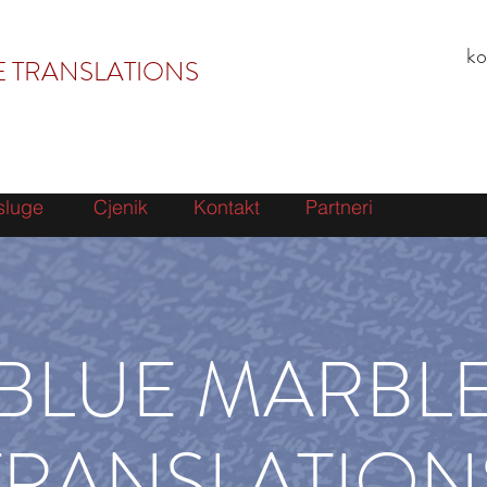
ko
E TRANSLATIONS
sluge
Cjenik
Kontakt
Partneri
BLUE MARBL
TRANSLATION