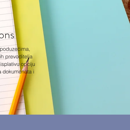
ions
a poduzećima,
h prevoditelja
splativu opciju
ta dokumenata i