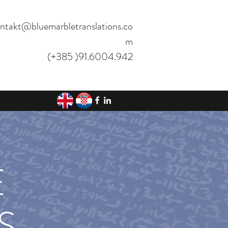
ntakt@bluemarbletranslations.co
m
(+385 )91.6004.942
E
S