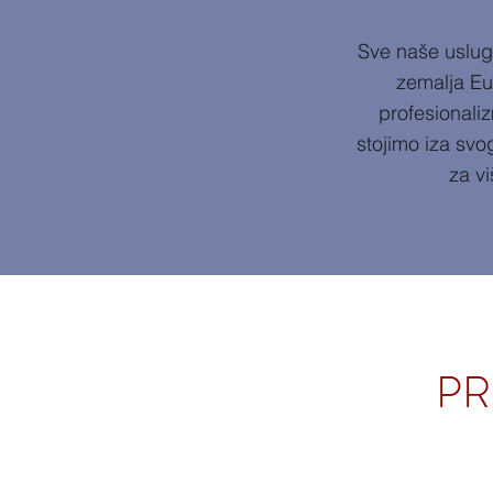
​Sve naše usluge
zemalja Eur
profesionaliz
stojimo iza svog
za v
PR