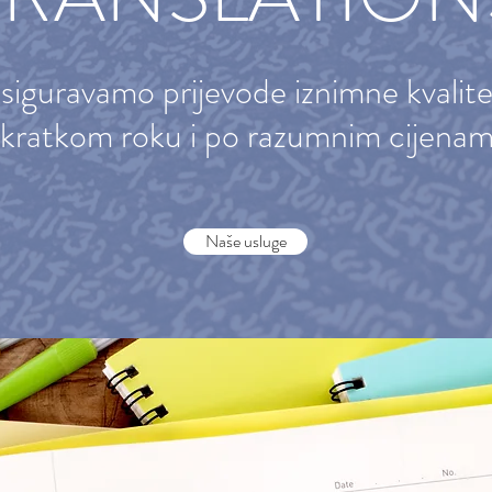
iguravamo prijevode iznimne kvalit
 kratkom roku i po razumnim cijenam
Naše usluge