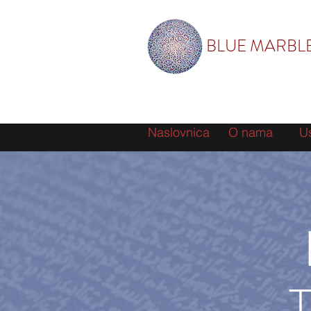
BLUE MARBL
Naslovnica
O nama
U