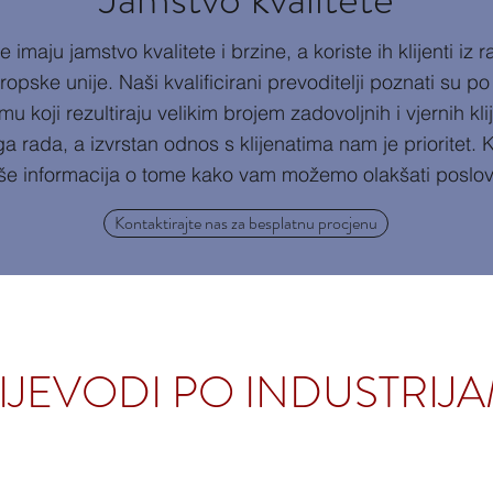
 imaju jamstvo kvalitete i brzine, a koriste ih klijenti iz ra
opske unije. Naši kvalificirani prevoditelji poznati su po 
mu koji rezultiraju velikim brojem zadovoljnih i vjernih kli
a rada, a izvrstan odnos s klijenatima nam je prioritet. 
iše informacija o tome kako vam možemo olakšati poslov
Kontaktirajte nas za besplatnu procjenu
IJEVODI PO INDUSTRIJ