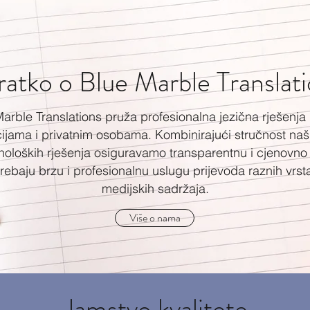
atko o Blue Marble Translat
Marble Translations pruža profesionalna jezična rješenj
ucijama i privatnim osobama. Kombinirajući stručnost naši
oloških rješenja osiguravamo transparentnu i cjenovno i
i trebaju brzu i profesionalnu uslugu prijevoda raznih vrs
medijskih sadržaja.
Više o nama
Jamstvo kvalitete