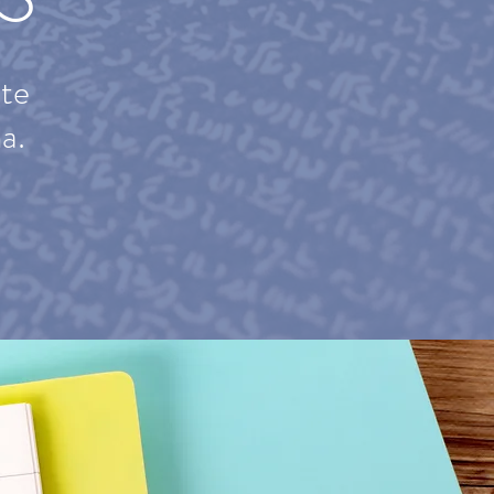
ete
a.