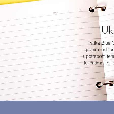
Ukr
Tvrtka Blue 
javnim instit
upotrebom tehn
klijentima koj